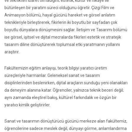
ve teknikten ibaret olmadığını; estetik, kültür ve hikâye ile
bütünleşen bir yaratım süreci olduğunu öğretir. Çizgi Film ve
Animasyon bölümü, hayal gücünü hareket ve görsel anlatım
teknikleriyle birleştirerek, fikirlerin iki boyutlu bir sayfadan çok
boyutlu dünyalara dönüşmesini sağlar. İletişim ve Tasarımı bölümü
ise görsel, işitsel ve dijital mecralarda fikirleri estetik ve stratejik
tasarım diline dönüştürerek toplumsal etki yaratmanın yollarını
araştırır.
Fakültemizin eğitim anlayışı, teorik bilgiyi yaratıcı üretim
süreçleriyle harmanlar. Geleneksel sanat ve tasarım
disiplinlerinden beslenirken, dijital araçların sunduğu yeni olanakları
da deneyim alanına katar. Öğrenciler, yalnızca teknik beceri değil;
aynı zamanda eleştirel bakış, kültürel farkındalık ve özgün bir
yaratıcı kimlik geliştirirler.
Sanat ve tasarımın dönüştürücü gücünü merkeze alan fakültemiz,
öğrencilerine sadece meslek değil, dünyayı görme, anlamlandırma